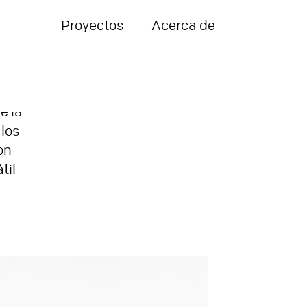
Proyectos
Acerca de
e la
 los
on
til