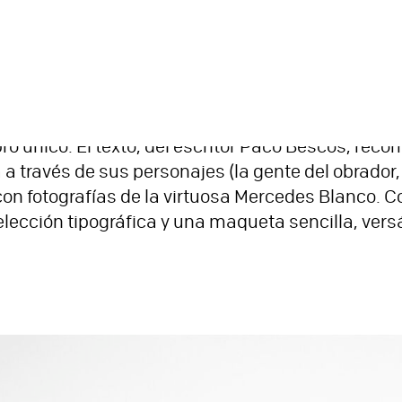
co de la pastelería asturiana Camilo de Blas, el
o único. El texto, del escritor Paco Bescós, recorr
 a través de sus personajes (la gente del obrador,
 con fotografías de la virtuosa Mercedes Blanco. C
lección tipográfica y una maqueta sencilla, versá