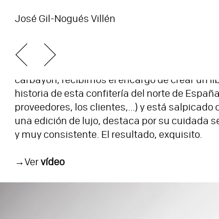
José Gil-Nogués Villén
08-12-2024
Libro Camilo de Blas
Con motivo del centenario del dulce más icóni
carbayón, recibimos el encargo de crear un libr
historia de esta confitería del norte de España
proveedores, los clientes,…) y está salpicado
una edición de lujo, destaca por su cuidada se
y muy consistente. El resultado, exquisito.
→Ver
vídeo